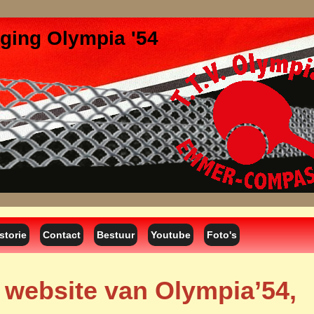
iging Olympia '54
storie
Contact
Bestuur
Youtube
Foto's
website van Olympia’54,